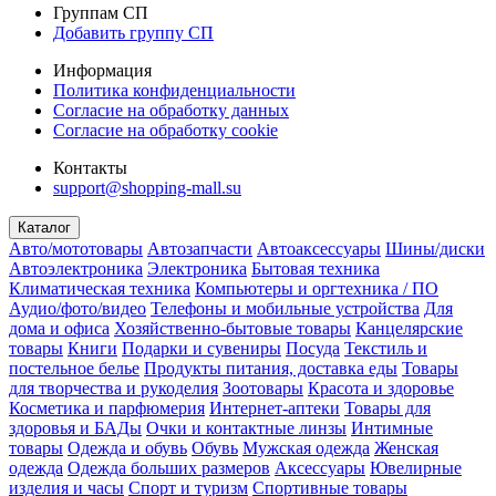
Группам СП
Добавить группу СП
Информация
Политика конфиденциальности
Согласие на обработку данных
Согласие на обработку cookie
Контакты
support@shopping-mall.su
Каталог
Авто/мототовары
Автозапчасти
Автоаксессуары
Шины/диски
Автоэлектроника
Электроника
Бытовая техника
Климатическая техника
Компьютеры и оргтехника / ПО
Аудио/фото/видео
Телефоны и мобильные устройства
Для
дома и офиса
Хозяйственно-бытовые товары
Канцелярские
товары
Книги
Подарки и сувениры
Посуда
Текстиль и
постельное белье
Продукты питания, доставка еды
Товары
для творчества и рукоделия
Зоотовары
Красота и здоровье
Косметика и парфюмерия
Интернет-аптеки
Товары для
здоровья и БАДы
Очки и контактные линзы
Интимные
товары
Одежда и обувь
Обувь
Мужская одежда
Женская
одежда
Одежда больших размеров
Аксессуары
Ювелирные
изделия и часы
Спорт и туризм
Спортивные товары