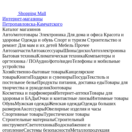
Shopping
Mall
Интернет-магазины
Петропавловска-Камчатского
Каталог магазинов
Авто/мототовары
Электроника
Для дома и офиса
Красота и
здоровье
Одежда и обувь
Спорт и туризм
Строительство и
ремонт
Для мам и их детей
Мебель
Прочее
Автозапчасти
Автоаксессуары
Шины/диски
Автоэлектроника
Бытовая техника
Климатическая техника
Компьютеры и
оргтехника / ПО
Аудио/фото/видео
Телефоны и мобильные
устройства
Хозяйственно-бытовые товары
Канцелярские
товары
Книги
Подарки и сувениры
Посуда
Текстиль и
постельное белье
Продукты питания, доставка еды
Товары для
творчества и рукоделия
Зоотовары
Косметика и парфюмерия
Интернет-аптеки
Товары для
здоровья и БАДы
Очки и контактные линзы
Интимные товары
Обувь
Мужская одежда
Женская одежда
Одежда больших
размеров
Аксессуары
Ювелирные изделия и часы
Спортивные товары
Туристические товары
Строительные материалы
Строительный
инструмент
Светотехника
Водоснабжение и
отопление
Системы безопасности
Металлопродукция