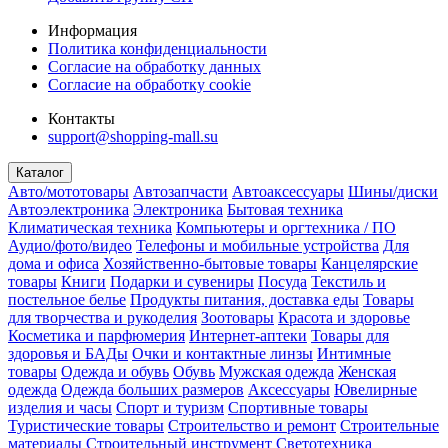
Информация
Политика конфиденциальности
Согласие на обработку данных
Согласие на обработку cookie
Контакты
support@shopping-mall.su
Каталог
Авто/мототовары
Автозапчасти
Автоаксессуары
Шины/диски
Автоэлектроника
Электроника
Бытовая техника
Климатическая техника
Компьютеры и оргтехника / ПО
Аудио/фото/видео
Телефоны и мобильные устройства
Для
дома и офиса
Хозяйственно-бытовые товары
Канцелярские
товары
Книги
Подарки и сувениры
Посуда
Текстиль и
постельное белье
Продукты питания, доставка еды
Товары
для творчества и рукоделия
Зоотовары
Красота и здоровье
Косметика и парфюмерия
Интернет-аптеки
Товары для
здоровья и БАДы
Очки и контактные линзы
Интимные
товары
Одежда и обувь
Обувь
Мужская одежда
Женская
одежда
Одежда больших размеров
Аксессуары
Ювелирные
изделия и часы
Спорт и туризм
Спортивные товары
Туристические товары
Строительство и ремонт
Строительные
материалы
Строительный инструмент
Светотехника