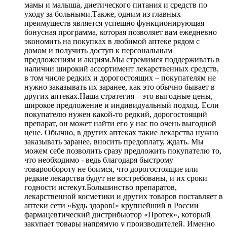
мамы и малыша, диетического питания и средств по
уходу за больными.Также, одним из главных
преимуществ является успешно функционирующая
бонусная программа, которая позволяет вам ежедневно
экономить на покупках в любимой аптеке рядом с
домом и получить доступ к персональным
предложениям и акциям.Мы стремимся поддерживать в
наличии широкий ассортимент лекарственных средств,
в том числе редких и дорогостоящих – покупателям не
нужно заказывать их заранее, как это обычно бывает в
других аптеках.Наша стратегия – это выгодные цены,
широкое предложение и индивидуальный подход. Если
покупателю нужен какой-то редкий, дорогостоящий
препарат, он может найти его у нас по очень выгодной
цене. Обычно, в других аптеках такие лекарства нужно
заказывать заранее, вносить предоплату, ждать. Мы
можем себе позволить сразу предложить покупателю то,
что необходимо - ведь благодаря быстрому
товарообороту не боимся, что дорогостоящие или
редкие лекарства будут не востребованы, и их сроки
годности истекут.Большинство препаратов,
лекарственной косметики и других товаров поставляет в
аптеки сети «Будь здоров!» крупнейший в России
фармацевтический дистрибьютор «Протек», который
закупает товары напрямую у производителей. Именно