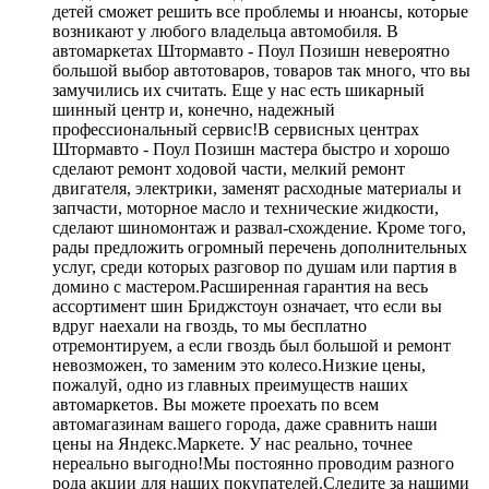
детей сможет решить все проблемы и нюансы, которые
возникают у любого владельца автомобиля. В
автомаркетах Штормавто - Поул Позишн невероятно
большой выбор автотоваров, товаров так много, что вы
замучились их считать. Еще у нас есть шикарный
шинный центр и, конечно, надежный
профессиональный сервис!В сервисных центрах
Штормавто - Поул Позишн мастера быстро и хорошо
сделают ремонт ходовой части, мелкий ремонт
двигателя, электрики, заменят расходные материалы и
запчасти, моторное масло и технические жидкости,
сделают шиномонтаж и развал-схождение. Кроме того,
рады предложить огромный перечень дополнительных
услуг, среди которых разговор по душам или партия в
домино с мастером.Расширенная гарантия на весь
ассортимент шин Бриджстоун означает, что если вы
вдруг наехали на гвоздь, то мы бесплатно
отремонтируем, а если гвоздь был большой и ремонт
невозможен, то заменим это колесо.Низкие цены,
пожалуй, одно из главных преимуществ наших
автомаркетов. Вы можете проехать по всем
автомагазинам вашего города, даже сравнить наши
цены на Яндекс.Маркете. У нас реально, точнее
нереально выгодно!Мы постоянно проводим разного
рода акции для наших покупателей.Следите за нашими