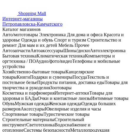
Shopping
Mall
Интернет-магазины
Петропавловска-Камчатского
Каталог магазинов
Авто/мототовары
Электроника
Для дома и офиса
Красота и
здоровье
Одежда и обувь
Спорт и туризм
Строительство и
ремонт
Для мам и их детей
Мебель
Прочее
Автозапчасти
Автоаксессуары
Шины/диски
Автоэлектроника
Бытовая техника
Климатическая техника
Компьютеры и
оргтехника / ПО
Аудио/фото/видео
Телефоны и мобильные
устройства
Хозяйственно-бытовые товары
Канцелярские
товары
Книги
Подарки и сувениры
Посуда
Текстиль и
постельное белье
Продукты питания, доставка еды
Товары для
творчества и рукоделия
Зоотовары
Косметика и парфюмерия
Интернет-аптеки
Товары для
здоровья и БАДы
Очки и контактные линзы
Интимные товары
Обувь
Мужская одежда
Женская одежда
Одежда больших
размеров
Аксессуары
Ювелирные изделия и часы
Спортивные товары
Туристические товары
Строительные материалы
Строительный
инструмент
Светотехника
Водоснабжение и
отопление
Системы безопасности
Металлопродукция