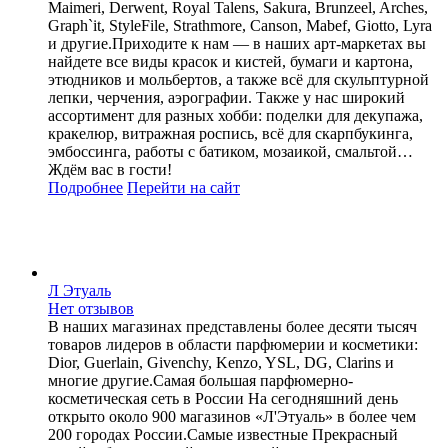
Maimeri, Derwent, Royal Talens, Sakura, Brunzeel, Arches,
Graph`it, StyleFile, Strathmore, Canson, Mabef, Giotto, Lyra
и другие.Приходите к нам — в наших арт-маркетах вы
найдете все виды красок и кистей, бумаги и картона,
этюдников и мольбертов, а также всё для скульптурной
лепки, черчения, аэрографии. Также у нас широкий
ассортимент для разных хобби: поделки для декупажа,
кракелюр, витражная роспись, всё для скарпбукинга,
эмбоссинга, работы с батиком, мозаикой, смальтой…
Ждём вас в гости!
Подробнее
Перейти
на сайт
Л Этуаль
Нет отзывов
В наших магазинах представлены более десяти тысяч
товаров лидеров в области парфюмерии и косметики:
Dior, Guerlain, Givenchy, Kenzo, YSL, DG, Clarins и
многие другие.Самая большая парфюмерно-
косметическая сеть в России На сегодняшний день
открыто около 900 магазинов «Л'Этуаль» в более чем
200 городах России.Самые известные Прекрасный