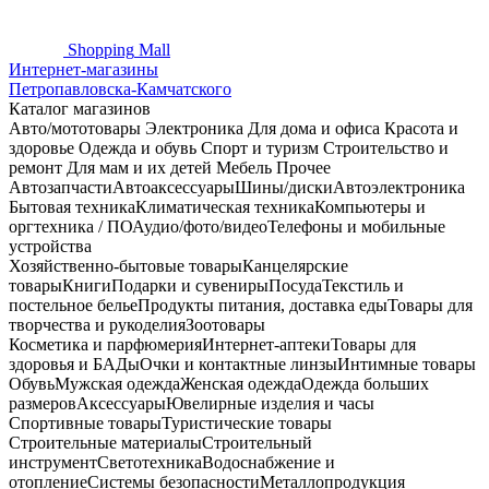
Shopping
Mall
Интернет-магазины
Петропавловска-Камчатского
Каталог магазинов
Авто/мототовары
Электроника
Для дома и офиса
Красота и
здоровье
Одежда и обувь
Спорт и туризм
Строительство и
ремонт
Для мам и их детей
Мебель
Прочее
Автозапчасти
Автоаксессуары
Шины/диски
Автоэлектроника
Бытовая техника
Климатическая техника
Компьютеры и
оргтехника / ПО
Аудио/фото/видео
Телефоны и мобильные
устройства
Хозяйственно-бытовые товары
Канцелярские
товары
Книги
Подарки и сувениры
Посуда
Текстиль и
постельное белье
Продукты питания, доставка еды
Товары для
творчества и рукоделия
Зоотовары
Косметика и парфюмерия
Интернет-аптеки
Товары для
здоровья и БАДы
Очки и контактные линзы
Интимные товары
Обувь
Мужская одежда
Женская одежда
Одежда больших
размеров
Аксессуары
Ювелирные изделия и часы
Спортивные товары
Туристические товары
Строительные материалы
Строительный
инструмент
Светотехника
Водоснабжение и
отопление
Системы безопасности
Металлопродукция