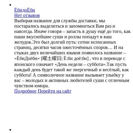
ЁбидоЁби
Нет отзывов
Выбирая название для службы доставки, мы
постарались выделиться и запомниться Вам раз и
навсегда. Иначе говоря – запасть в душу ещё до того, как
наши вкуснейшие суши и роллы попадут в ваш
желудок.Это был долгий путь: сотни исписанных
страниц, десятки часов ожесточённых споров… И на
стыках двух величайших языков появилось название –
«ЁбиДоёби» [曜土曜日| Ё:би доё:би] , что в переводе с
японского означает «День недели – суббота».Так пусть
каждый день будет такой же энергичный и весёлый, как
суббота! А символичное название вызывает улыбку у
вас – молодых и активных любителей суши с отличным
чувством юмора.
Подробнее
Перейти
на сайт