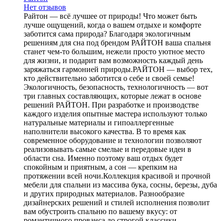
Нет отзывов
Райтон — всё лучшее от природы! Что может быть
лучше ощущений, когда о вашем отдыхе и комфорте
заботится сама природа? Благодаря экологичным
решениям для сна под брендом РАЙТОН ваша спальня
станет чем-то большим, нежели просто уютное место
для жизни, и подарит вам возможность каждый день
заряжаться гармонией природы.РАЙТОН — выбор тех,
кто действительно заботится о себе и своей семье!
Экологичность, безопасность, технологичность — вот
три главных составляющих, которые лежат в основе
решений РАЙТОН. При разработке и производстве
каждого изделия опытные мастера используют только
натуральные материалы и гипоаллергенные
наполнители высокого качества. В то время как
современное оборудование и технологии позволяют
реализовывать самые смелые и передовые идеи в
области сна. Именно поэтому ваш отдых будет
спокойным и приятным, а сон — крепким на
протяжении всей ночи.Коллекция красивой и прочной
мебели для спальни из массива бука, сосны, березы, дуба
и других природных материалов. Разнообразие
дизайнерских решений и стилей исполнения позволит
вам обустроить спальню по вашему вкусу: от
романтичного прованса до строгой классики.