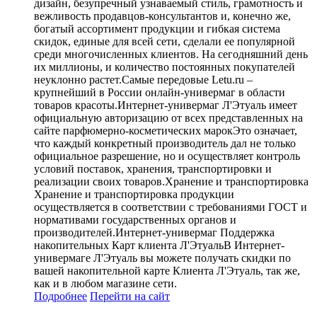
дизайн, безупречный узнаваемый стиль, грамотность и
вежливость продавцов-консультантов и, конечно же,
богатый ассортимент продукции и гибкая система
скидок, единые для всей сети, сделали ее популярной
среди многочисленных клиентов. На сегодняшний день
их миллионы, и количество постоянных покупателей
неуклонно растет.Самые передовые Letu.ru –
крупнейший в России онлайн-универмаг в области
товаров красоты.Интернет-универмаг Л'Этуаль имеет
официальную авторизацию от всех представленных на
сайте парфюмерно-косметических марокЭто означает,
что каждый конкретный производитель дал не только
официальное разрешение, но и осуществляет контроль
условий поставок, хранения, транспортировки и
реализации своих товаров.Хранение и транспортировка
Хранение и транспортировка продукции
осуществляется в соответствии с требованиями ГОСТ и
нормативами государственных органов и
производителей.Интернет-универмаг Поддержка
накопительных Карт клиента Л'ЭтуальВ Интернет-
универмаге Л'Этуаль вы можете получать скидки по
вашей накопительной карте Клиента Л'Этуаль, так же,
как и в любом магазине сети.
Подробнее
Перейти
на сайт