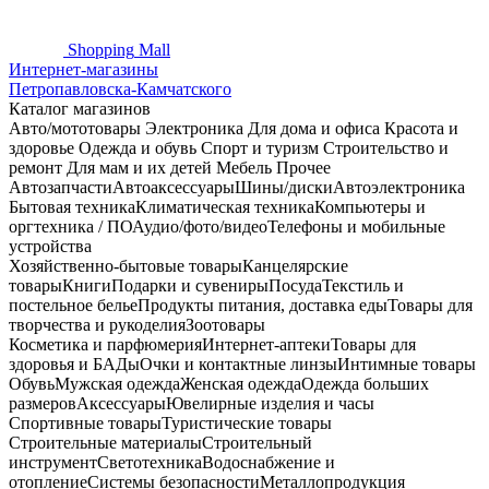
Shopping
Mall
Интернет-магазины
Петропавловска-Камчатского
Каталог магазинов
Авто/мототовары
Электроника
Для дома и офиса
Красота и
здоровье
Одежда и обувь
Спорт и туризм
Строительство и
ремонт
Для мам и их детей
Мебель
Прочее
Автозапчасти
Автоаксессуары
Шины/диски
Автоэлектроника
Бытовая техника
Климатическая техника
Компьютеры и
оргтехника / ПО
Аудио/фото/видео
Телефоны и мобильные
устройства
Хозяйственно-бытовые товары
Канцелярские
товары
Книги
Подарки и сувениры
Посуда
Текстиль и
постельное белье
Продукты питания, доставка еды
Товары для
творчества и рукоделия
Зоотовары
Косметика и парфюмерия
Интернет-аптеки
Товары для
здоровья и БАДы
Очки и контактные линзы
Интимные товары
Обувь
Мужская одежда
Женская одежда
Одежда больших
размеров
Аксессуары
Ювелирные изделия и часы
Спортивные товары
Туристические товары
Строительные материалы
Строительный
инструмент
Светотехника
Водоснабжение и
отопление
Системы безопасности
Металлопродукция