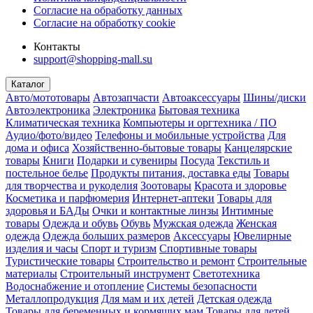
Согласие на обработку данных
Согласие на обработку cookie
Контакты
support@shopping-mall.su
Каталог
Авто/мототовары
Автозапчасти
Автоаксессуары
Шины/диски
Автоэлектроника
Электроника
Бытовая техника
Климатическая техника
Компьютеры и оргтехника / ПО
Аудио/фото/видео
Телефоны и мобильные устройства
Для
дома и офиса
Хозяйственно-бытовые товары
Канцелярские
товары
Книги
Подарки и сувениры
Посуда
Текстиль и
постельное белье
Продукты питания, доставка еды
Товары
для творчества и рукоделия
Зоотовары
Красота и здоровье
Косметика и парфюмерия
Интернет-аптеки
Товары для
здоровья и БАДы
Очки и контактные линзы
Интимные
товары
Одежда и обувь
Обувь
Мужская одежда
Женская
одежда
Одежда больших размеров
Аксессуары
Ювелирные
изделия и часы
Спорт и туризм
Спортивные товары
Туристические товары
Строительство и ремонт
Строительные
материалы
Строительный инструмент
Светотехника
Водоснабжение и отопление
Системы безопасности
Металлопродукция
Для мам и их детей
Детская одежда
Товары для беременных и кормящих мам
Товары для детей