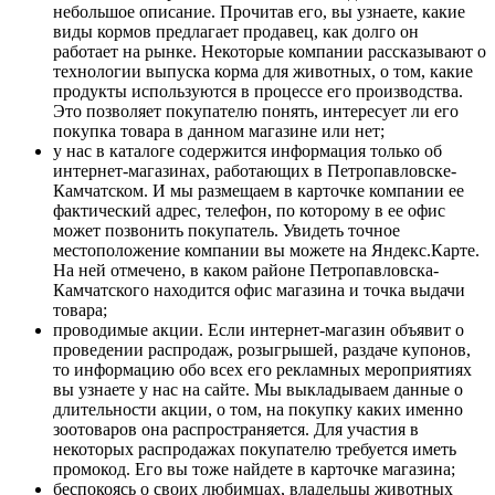
небольшое описание. Прочитав его, вы узнаете, какие
виды кормов предлагает продавец, как долго он
работает на рынке. Некоторые компании рассказывают о
технологии выпуска корма для животных, о том, какие
продукты используются в процессе его производства.
Это позволяет покупателю понять, интересует ли его
покупка товара в данном магазине или нет;
у нас в каталоге содержится информация только об
интернет-магазинах, работающих в Петропавловске-
Камчатском. И мы размещаем в карточке компании ее
фактический адрес, телефон, по которому в ее офис
может позвонить покупатель. Увидеть точное
местоположение компании вы можете на Яндекс.Карте.
На ней отмечено, в каком районе Петропавловска-
Камчатского находится офис магазина и точка выдачи
товара;
проводимые акции. Если интернет-магазин объявит о
проведении распродаж, розыгрышей, раздаче купонов,
то информацию обо всех его рекламных мероприятиях
вы узнаете у нас на сайте. Мы выкладываем данные о
длительности акции, о том, на покупку каких именно
зоотоваров она распространяется. Для участия в
некоторых распродажах покупателю требуется иметь
промокод. Его вы тоже найдете в карточке магазина;
беспокоясь о своих любимцах, владельцы животных