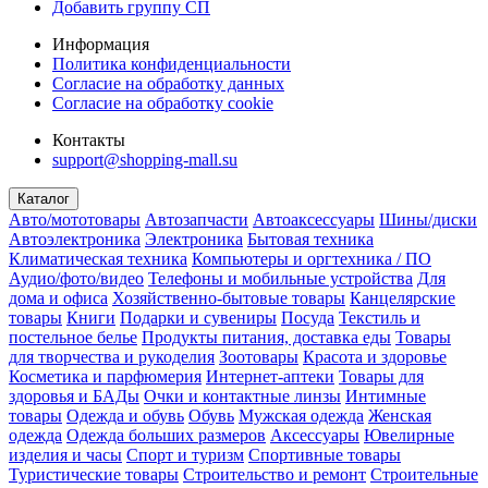
Добавить группу СП
Информация
Политика конфиденциальности
Согласие на обработку данных
Согласие на обработку cookie
Контакты
support@shopping-mall.su
Каталог
Авто/мототовары
Автозапчасти
Автоаксессуары
Шины/диски
Автоэлектроника
Электроника
Бытовая техника
Климатическая техника
Компьютеры и оргтехника / ПО
Аудио/фото/видео
Телефоны и мобильные устройства
Для
дома и офиса
Хозяйственно-бытовые товары
Канцелярские
товары
Книги
Подарки и сувениры
Посуда
Текстиль и
постельное белье
Продукты питания, доставка еды
Товары
для творчества и рукоделия
Зоотовары
Красота и здоровье
Косметика и парфюмерия
Интернет-аптеки
Товары для
здоровья и БАДы
Очки и контактные линзы
Интимные
товары
Одежда и обувь
Обувь
Мужская одежда
Женская
одежда
Одежда больших размеров
Аксессуары
Ювелирные
изделия и часы
Спорт и туризм
Спортивные товары
Туристические товары
Строительство и ремонт
Строительные