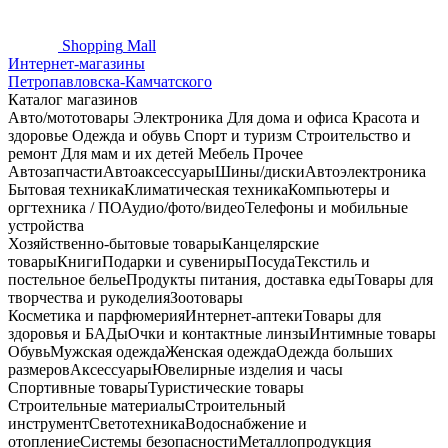
Shopping
Mall
Интернет-магазины
Петропавловска-Камчатского
Каталог магазинов
Авто/мототовары
Электроника
Для дома и офиса
Красота и
здоровье
Одежда и обувь
Спорт и туризм
Строительство и
ремонт
Для мам и их детей
Мебель
Прочее
Автозапчасти
Автоаксессуары
Шины/диски
Автоэлектроника
Бытовая техника
Климатическая техника
Компьютеры и
оргтехника / ПО
Аудио/фото/видео
Телефоны и мобильные
устройства
Хозяйственно-бытовые товары
Канцелярские
товары
Книги
Подарки и сувениры
Посуда
Текстиль и
постельное белье
Продукты питания, доставка еды
Товары для
творчества и рукоделия
Зоотовары
Косметика и парфюмерия
Интернет-аптеки
Товары для
здоровья и БАДы
Очки и контактные линзы
Интимные товары
Обувь
Мужская одежда
Женская одежда
Одежда больших
размеров
Аксессуары
Ювелирные изделия и часы
Спортивные товары
Туристические товары
Строительные материалы
Строительный
инструмент
Светотехника
Водоснабжение и
отопление
Системы безопасности
Металлопродукция