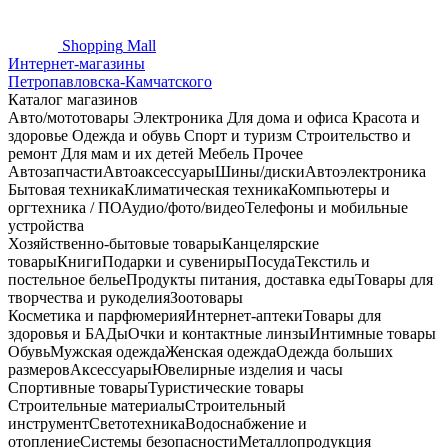
Shopping
Mall
Интернет-магазины
Петропавловска-Камчатского
Каталог магазинов
Авто/мототовары
Электроника
Для дома и офиса
Красота и
здоровье
Одежда и обувь
Спорт и туризм
Строительство и
ремонт
Для мам и их детей
Мебель
Прочее
Автозапчасти
Автоаксессуары
Шины/диски
Автоэлектроника
Бытовая техника
Климатическая техника
Компьютеры и
оргтехника / ПО
Аудио/фото/видео
Телефоны и мобильные
устройства
Хозяйственно-бытовые товары
Канцелярские
товары
Книги
Подарки и сувениры
Посуда
Текстиль и
постельное белье
Продукты питания, доставка еды
Товары для
творчества и рукоделия
Зоотовары
Косметика и парфюмерия
Интернет-аптеки
Товары для
здоровья и БАДы
Очки и контактные линзы
Интимные товары
Обувь
Мужская одежда
Женская одежда
Одежда больших
размеров
Аксессуары
Ювелирные изделия и часы
Спортивные товары
Туристические товары
Строительные материалы
Строительный
инструмент
Светотехника
Водоснабжение и
отопление
Системы безопасности
Металлопродукция