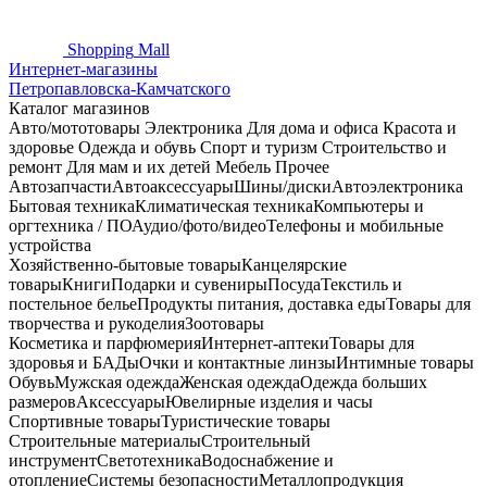
Shopping
Mall
Интернет-магазины
Петропавловска-Камчатского
Каталог магазинов
Авто/мототовары
Электроника
Для дома и офиса
Красота и
здоровье
Одежда и обувь
Спорт и туризм
Строительство и
ремонт
Для мам и их детей
Мебель
Прочее
Автозапчасти
Автоаксессуары
Шины/диски
Автоэлектроника
Бытовая техника
Климатическая техника
Компьютеры и
оргтехника / ПО
Аудио/фото/видео
Телефоны и мобильные
устройства
Хозяйственно-бытовые товары
Канцелярские
товары
Книги
Подарки и сувениры
Посуда
Текстиль и
постельное белье
Продукты питания, доставка еды
Товары для
творчества и рукоделия
Зоотовары
Косметика и парфюмерия
Интернет-аптеки
Товары для
здоровья и БАДы
Очки и контактные линзы
Интимные товары
Обувь
Мужская одежда
Женская одежда
Одежда больших
размеров
Аксессуары
Ювелирные изделия и часы
Спортивные товары
Туристические товары
Строительные материалы
Строительный
инструмент
Светотехника
Водоснабжение и
отопление
Системы безопасности
Металлопродукция